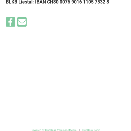
BLKB Liestal: IBAN CH80 0076 9016 1105 7532 8
Powered by ClubDesk Vereinssoftware
|
ClubDesk Login